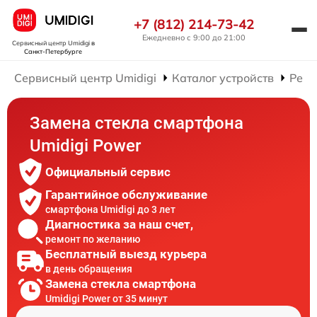
+7 (812) 214-73-42
Ежедневно с 9:00 до 21:00
Сервисный центр Umidigi
в
Санкт-Петербурге
Сервисный центр Umidigi
Каталог устройств
Ремо
Замена стекла смартфона
Umidigi Power
Официальный сервис
Гарантийное обслуживание
смартфона Umidigi до 3 лет
Диагностика за наш счет,
ремонт по желанию
Бесплатный выезд курьера
в день обращения
Замена стекла смартфона
Umidigi Power от 35 минут