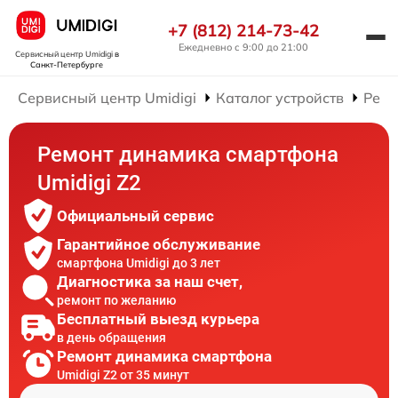
+7 (812) 214-73-42
Ежедневно с 9:00 до 21:00
Сервисный центр Umidigi
в
Санкт-Петербурге
Сервисный центр Umidigi
Каталог устройств
Ремо
Ремонт динамика смартфона
Umidigi Z2
Официальный сервис
Гарантийное обслуживание
смартфона Umidigi до 3 лет
Диагностика за наш счет,
ремонт по желанию
Бесплатный выезд курьера
в день обращения
Ремонт динамика смартфона
Umidigi Z2 от 35 минут